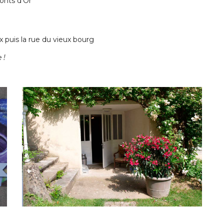
onts d’Or
x puis la rue du vieux bourg
 !