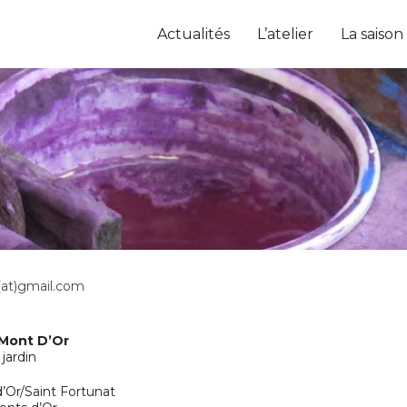
Actualités
L’atelier
La saison
(at)gmail.com
 Mont D’Or
 jardin
’Or/Saint Fortunat